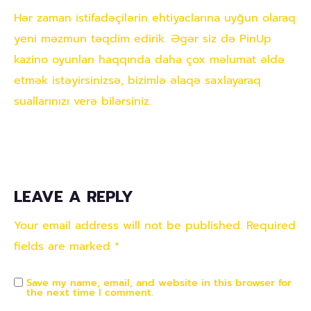
Hər zaman istifadəçilərin ehtiyaclarına uyğun olaraq
yeni məzmun təqdim edirik. Əgər siz də PinUp
kazino oyunları haqqında daha çox məlumat əldə
etmək istəyirsinizsə, bizimlə əlaqə saxlayaraq
suallarınızı verə bilərsiniz.
LEAVE A REPLY
Your email address will not be published.
Required
fields are marked
*
Save my name, email, and website in this browser for
the next time I comment.