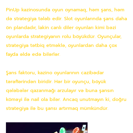
PinUp kazinosunda oyun oynamaq, həm şans, həm
də strategiya tələb edir. Slot oyunlarında şans daha
ön plandadır, lakin canlı diler oyunları kimi bəzi
oyunlarda strategiyanın rolu böyükdür. Oyunçular,
strategiya tətbiq etməklə, oyunlardan daha çox
fayda əldə edə bilərlər.
Şans faktoru, kazino oyunlarının cazibədar
tərəflərindən biridir. Hər bir oyunçu, böyük
qələbələr qazanmağı arzulayır və buna şansın
köməyi ilə nail ola bilər. Ancaq unutmayın ki, doğru
strategiya ilə bu şansı artırmaq mümkündür.