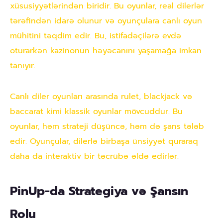
xüsusiyyətlərindən biridir. Bu oyunlar, real dilerlər
tərəfindən idarə olunur və oyunçulara canlı oyun
mühitini təqdim edir. Bu, istifadəçilərə evdə
oturarkən kazinonun həyəcanını yaşamağa imkan
tanıyır.
Canlı diler oyunları arasında rulet, blackjack və
baccarat kimi klassik oyunlar mövcuddur. Bu
oyunlar, həm strateji düşüncə, həm də şans tələb
edir. Oyunçular, dilerlə birbaşa ünsiyyət quraraq
daha da interaktiv bir təcrübə əldə edirlər.
PinUp-da Strategiya və Şansın
Rolu