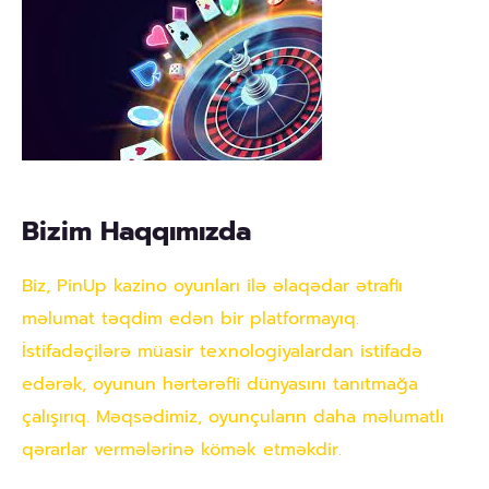
Bizim Haqqımızda
Biz, PinUp kazino oyunları ilə əlaqədar ətraflı
məlumat təqdim edən bir platformayıq.
İstifadəçilərə müasir texnologiyalardan istifadə
edərək, oyunun hərtərəfli dünyasını tanıtmağa
çalışırıq. Məqsədimiz, oyunçuların daha məlumatlı
qərarlar vermələrinə kömək etməkdir.