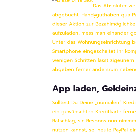
Das Absoluter wer
abgebucht. Handyguthaben qua PayP
dieser Aktion zur Bezahlmöglichke
aufzuladen, mess man einander got
Unter das Wohnungseinrichtung bei
Smartphone eingeschaltet ihr kompa
wenigen Schritten lässt zigeunern
abgeben ferner andersrum nebensä
App laden, Geld­ein
Solltest Du Deine „normalen“ Kred
ein gewünschten Kreditkarte ferner
Ratschlag, sic Respons nun nimmer 
nutzen kannst, sei heute PayPal ei