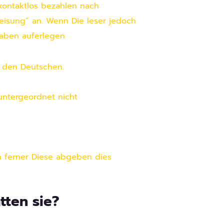
kontaktlos bezahlen nach
eisung“ an. Wenn Die leser jedoch
Haben auferlegen.
n den Deutschen.
untergeordnet nicht
n ferner Diese abgeben dies
tten sie?