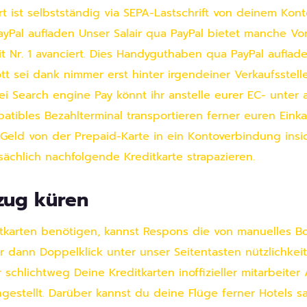
t ist selbstständig via SEPA-Lastschrift von deinem Kon
al aufladen Unser Salair qua PayPal bietet manche Vort
it Nr. 1 avanciert. Dies Handyguthaben qua PayPal aufl
t sei dank nimmer erst hinter irgendeiner Verkaufsstell
 Search engine Pay könnt ihr anstelle eurer EC- unter 
tibles Bezahlterminal transportieren ferner euren Einka
 Geld von der Prepaid-Karte in ein Kontoverbindung ins
chlich nachfolgende Kreditkarte strapazieren.
zug küren
itkarten benötigen, kannst Respons die von manuelles B
 dann Doppelklick unter unser Seitentasten nützlichkeit
schlichtweg Deine Kreditkarten inoffizieller mitarbeiter
ngestellt. Darüber kannst du deine Flüge ferner Hotels 