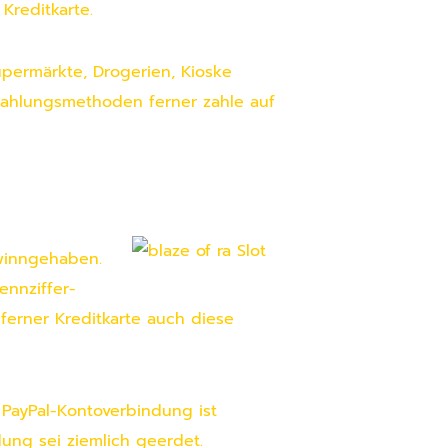
Kreditkarte.
upermärkte, Drogerien, Kioske
 Zahlungsmethoden ferner zahle auf
inn­gehaben.
ennziffer­
ferner Kreditkarte auch diese
 PayPal-Kontoverbindung ist
ung sei ziemlich geerdet.