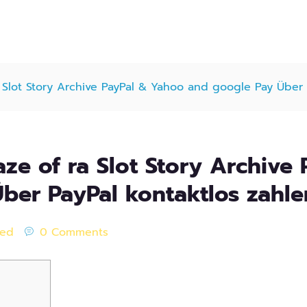
ra Slot Story Archive PayPal & Yahoo and google Pay Über
laze of ra Slot Story Archiv
ber PayPal kontaktlos zahle
zed
0 Comments