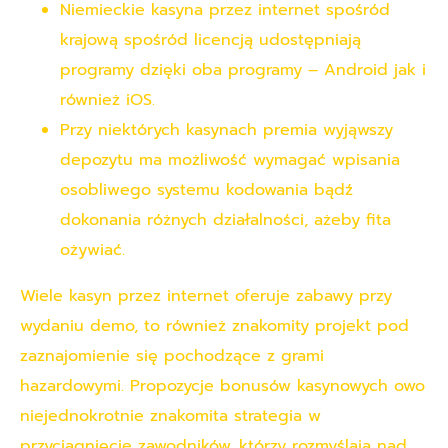
Niemieckie kasyna przez internet spośród
krajową spośród licencją udostępniają
programy dzięki oba programy – Android jak i
również iOS.
Przy niektórych kasynach premia wyjąwszy
depozytu ma możliwość wymagać wpisania
osobliwego systemu kodowania bądź
dokonania różnych działalności, ażeby fita
ożywiać.
Wiele kasyn przez internet oferuje zabawy przy
wydaniu demo, to również znakomity projekt pod
zaznajomienie się pochodzące z grami
hazardowymi. Propozycje bonusów kasynowych owo
niejednokrotnie znakomita strategia w
przyciągnięcie zawodników, którzy rozmyślają nad