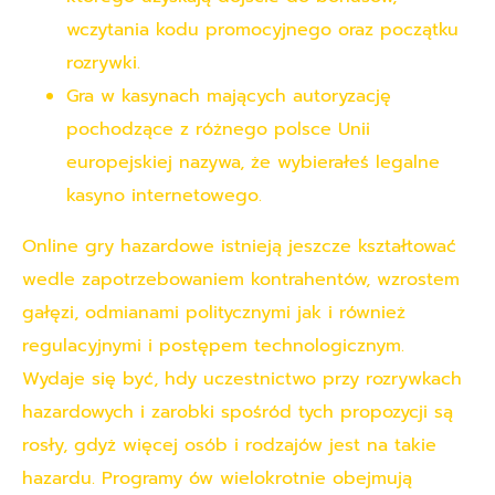
wczytania kodu promocyjnego oraz początku
rozrywki.
Gra w kasynach mających autoryzację
pochodzące z różnego polsce Unii
europejskiej nazywa, że wybierałeś legalne
kasyno internetowego.
Online gry hazardowe istnieją jeszcze kształtować
wedle zapotrzebowaniem kontrahentów, wzrostem
gałęzi, odmianami politycznymi jak i również
regulacyjnymi i postępem technologicznym.
Wydaje się być, hdy uczestnictwo przy rozrywkach
hazardowych i zarobki spośród tych propozycji są
rosły, gdyż więcej osób i rodzajów jest na takie
hazardu. Programy ów wielokrotnie obejmują