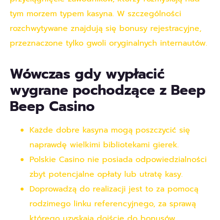
tym morzem typem kasyna. W szczególności
rozchwytywane znajdują się bonusy rejestracyjne,
przeznaczone tylko gwoli oryginalnych internautów.
Wówczas gdy wypłacić
wygrane pochodzące z Beep
Beep Casino
Każde dobre kasyna mogą poszczycić się
naprawdę wielkimi bibliotekami gierek.
Polskie Casino nie posiada odpowiedzialności
zbyt potencjalne opłaty lub utratę kasy.
Doprowadzą do realizacji jest to za pomocą
rodzimego linku referencyjnego, za sprawą
którego uzyskają dojście do bonusów,