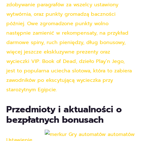
zdobywanie paragrafów za wszelcy ustawiony
wytwórnia, oraz punkty gromadzą baczności
później. Owe zgromadzone punkty wolno
następnie zamienić w rekompensaty, na przykład
darmowe spiny, ruch pieniędzy, dług bonusowy,
więcej jeszcze ekskluzywne prezenty oraz
wycieczki VIP. Book of Dead, dzieło Play’n Jego,
jest to popularna uciecha slotowa, która to zabiera
zawodników po ekscytującą wycieczka przy
starożytnym Egipcie.
Przedmioty i aktualności o
bezpłatnych bonusach
Ustawienie