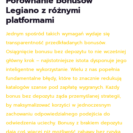
Porównanie bonusów
Legiano z różnymi
platformami
Jednym spośród takich wymagań wydaje się
transparentność przedkładanych bonusów.
Osiągnięcie bonusu bez depozytu to nie wcześniej
główny krok – najistotniejsze istota dysponuje jego
inteligentne wykorzystanie. Wielu z nas popełnia
fundamentalne błędy, które to znacznie redukują
katalogów szanse pod zapłatę wygranych. Każdy
bonus bez depozytu żąda przemyślanej strategii,
by maksymalizować korzyści w jednoczesnym
zachowaniu odpowiedzialnego podejścia do
odwiedzenia uciechy. Bonusy z brakiem depozytu
dają coś więcej niż możliwość zabawy bez ryzyka,