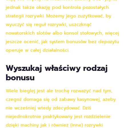
jednak także okazję pod kontrola pozostałych
strategii rozrywki. Możemy jego zużytkować, by
wyuczyć się reguł rozrywki, uszczknąć
nowatorskich slotów albo konsol stołowych, więcej
jeszcze ocenić, jak system bonusów bez depozytu
operuje w całej działalności.
Wyszukaj właściwy rodzaj
bonusu
Wiele bieglej jest ale trochę rozważyć nad tym,
czegoż domaga się od zabawy kasynowej, ażeby
nie wcześniej wtedy zdecydować. Dziś
niejednokrotnie praktykowany jest rozdzielenie
dzięki machiny jak i również (inne) rozrywki