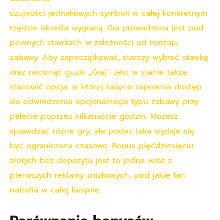
czujności jednakowych symboli w całej konkretnym
rzędzie określa wygraną. Gra prowadzona jest pod
pewnych stawkach w zależności od rodzaju
zabawy. Aby zapoczątkować, starczy wybrać stawkę
oraz nacisnąć guzik „Graj”. Jest w stanie także
stanowić opcja, w której kasyno zapewnia dostęp
do odwiedzenia opcjonalnego typu zabawy przy
palecie poprzez kilkanaście godzin. Możesz
sprawdzać różne gry, ale podaż taka wydaje się
być ograniczona czasowo. Bonus pięćdziesięciu
złotych bez depozytu jest to jedna wraz z
pierwszych reklamy zniżkowych, pod jakie fan
natrafia w całej kasynie.