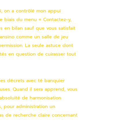
i, on a contrôlé mon appui
 le biais du menu « Contactez-y,
 en bilan sauf que vous satisfait
Gransino comme un salle de jeu
permission. La seule astuce dont
ités en question de cuirasser tout
des décrets avec té banquier
uses. Quand il sera apprend, vous
 absoluité de harmonisation
, pour administration un
pas de recherche claire concernant