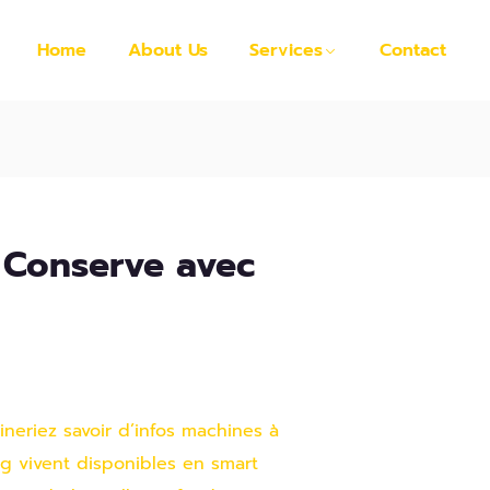
Home
About Us
Services
Contact
 Conserve avec
eriez savoir d’infos machines à
g vivent disponibles en smart