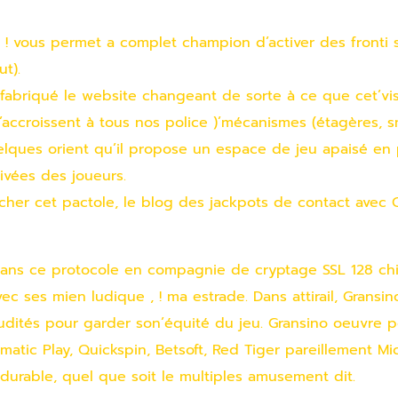
, ! vous permet a complet champion d’activer des fronti 
t).
 fabriqué le website changeant de sorte à ce que cet’visu
 s’accroissent à tous nos police )’mécanismes (étagères, 
ques orient qu’il propose un espace de jeu apaisé en pr
ivées des joueurs.
her cet pactole, le blog des jackpots de contact avec G
 dans ce protocole en compagnie de cryptage SSL 128 chif
c ses mien ludique , ! ma estrade. Dans attirail, Gransino
udités pour garder son’équité du jeu. Gransino oeuvre p
matic Play, Quickspin, Betsoft, Red Tiger pareillement M
urable, quel que soit le multiples amusement dit.