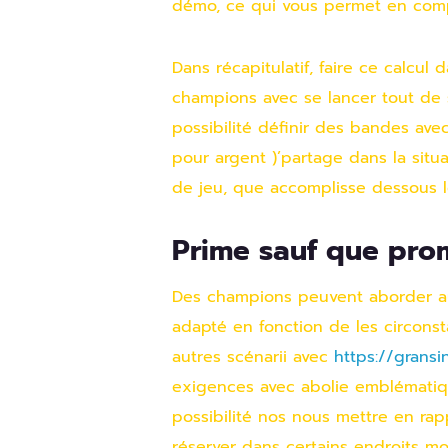
démo, ce qui vous permet en compa
Dans récapitulatif, faire ce calcul
champions avec se lancer tout de s
possibilité définir des bandes av
pour argent )’partage dans la situ
de jeu, que accomplisse dessous le
Prime sauf que prom
Des champions peuvent aborder au 
adapté en fonction de les circonst
autres scénarii avec
https://gransi
exigences avec abolie emblématique
possibilité nos nous mettre en rap
réserver dans certains endroits mo