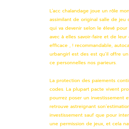
L’acc chalandage joue un rôle mon
assimilant de original salle de je
qui va devenir selon le élevé pou
avec à elles savoir-faire et de le
efficace , ! recommandable, autoc
urbangirl est des est qu’il offre 
ce personnelles nos parieurs.
La protection des paiements conti
codes. La plupart pacte vivent pr
pourrez poser un investissement e
retrouve astreignant son’estimatio
investissement sauf que pour inten
une permission de jeux, et cela na