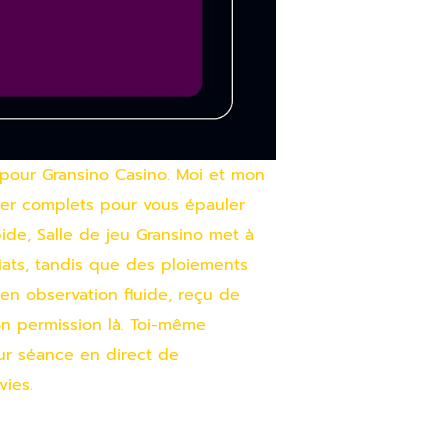
 pour Gransino Casino. Moi et mon
ller complets pour vous épauler
de, Salle de jeu Gransino met à
diats, tandis que des ploiements
mien observation fluide, reçu de
on permission là. Toi-même
ur séance en direct de
vies.