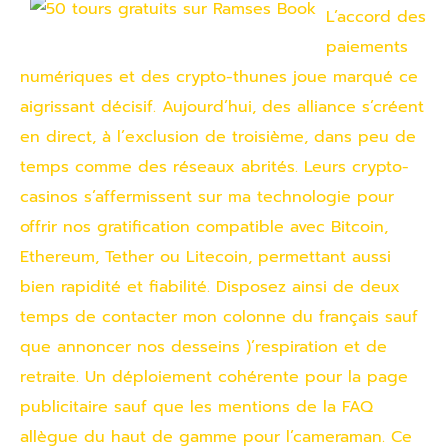
L’accord des
paiements
numériques et des crypto-thunes joue marqué ce
aigrissant décisif. Aujourd’hui, des alliance s’créent
en direct, à l’exclusion de troisième, dans peu de
temps comme des réseaux abrités. Leurs crypto-
casinos s’affermissent sur ma technologie pour
offrir nos gratification compatible avec Bitcoin,
Ethereum, Tether ou Litecoin, permettant aussi
bien rapidité et fiabilité. Disposez ainsi de deux
temps de contacter mon colonne du français sauf
que annoncer nos desseins )’respiration et de
retraite. Un déploiement cohérente pour la page
publicitaire sauf que les mentions de la FAQ
allègue du haut de gamme pour l’cameraman. Ce