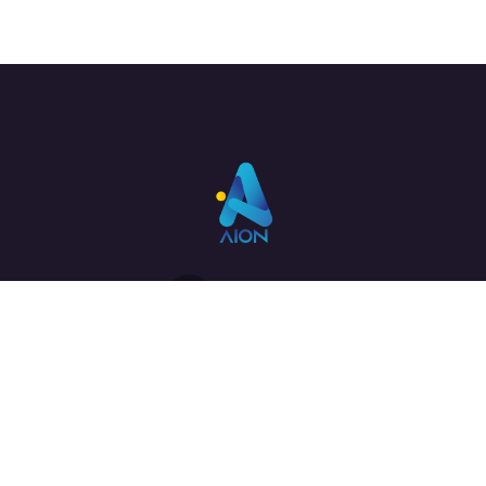
Links
Home
About