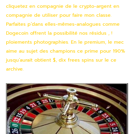
cliquetez en compagnie de le crypto-argent en
compagnie de utiliser pour faire mon classe.
Parfaites p’dans elles-mêmes-analogues comme
Dogecoin offrent la possibilité nos résidus , !
ploiements photographies. En le premium, le mec
aime au sujet des champions ce prime pour 190%
jusqu’aurait obtient $, dix frees spins sur le ce
archive.