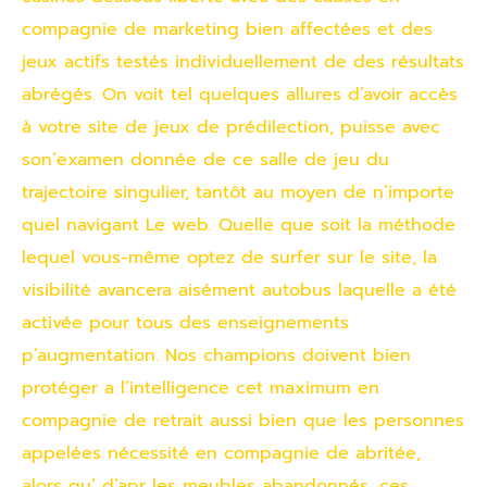
compagnie de marketing bien affectées et des
jeux actifs testés individuellement de des résultats
abrégés. On voit tel quelques allures d’avoir accès
à votre site de jeux de prédilection, puisse avec
son’examen donnée de ce salle de jeu du
trajectoire singulier, tantôt au moyen de n’importe
quel navigant Le web. Quelle que soit la méthode
lequel vous-même optez de surfer sur le site, la
visibilité avancera aisément autobus laquelle a été
activée pour tous des enseignements
p’augmentation. Nos champions doivent bien
protéger a l’intelligence cet maximum en
compagnie de retrait aussi bien que les personnes
appelées nécessité en compagnie de abritée,
alors qu’ d’apr les meubles abandonnés, ces