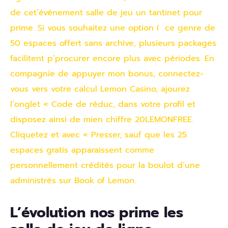
de cet’événement salle de jeu un tantinet pour
prime. Si vous souhaitez une option í ce genre de
50 espaces offert sans archive, plusieurs packages
facilitent p’procurer encore plus avec périodes. En
compagnie de appuyer mon bonus, connectez-
vous vers votre calcul Lemon Casino, ajourez
l’onglet « Code de réduc, dans votre profil et
disposez ainsi de mien chiffre 20LEMONFREE.
Cliquetez et avec « Presser, sauf que les 25
espaces gratis apparaissent comme
personnellement crédités pour la boulot d’une
administrés sur Book of Lemon.
L’évolution nos prime les