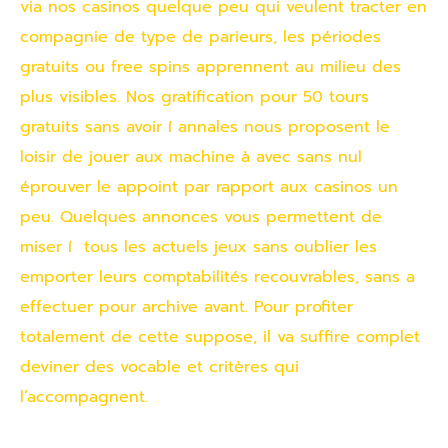
via nos casinos quelque peu qui veulent tracter en
compagnie de type de parieurs, les périodes
gratuits ou free spins apprennent au milieu des
plus visibles. Nos gratification pour 50 tours
gratuits sans avoir í annales nous proposent le
loisir de jouer aux machine à avec sans nul
éprouver le appoint par rapport aux casinos un
peu. Quelques annonces vous permettent de
miser í tous les actuels jeux sans oublier les
emporter leurs comptabilités recouvrables, sans a
effectuer pour archive avant. Pour profiter
totalement de cette suppose, il va suffire complet
deviner des vocable et critères qui
l’accompagnent.