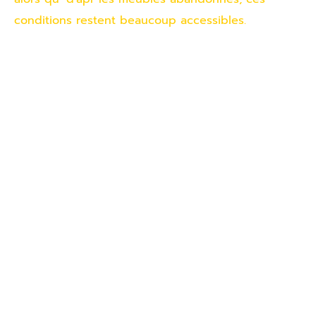
conditions restent beaucoup accessibles.