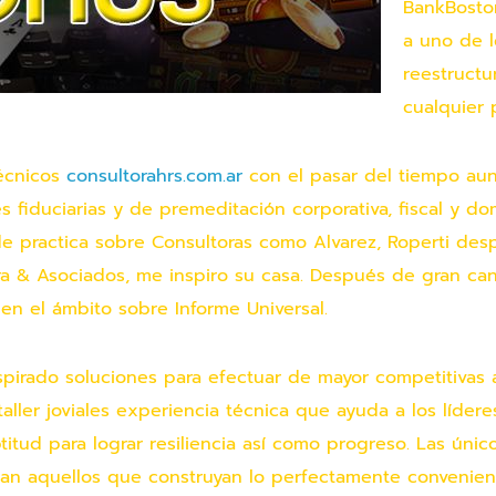
BankBoston
a uno de l
reestructu
cualquier 
técnicos
consultorahrs.com.ar
con el pasar del tiempo au
s fiduciarias y de premeditación corporativa, fiscal y d
e practica sobre Consultoras como Alvarez, Roperti des
ra & Asociados, me inspiro su casa. Después de gran ca
ó en el ámbito sobre Informe Universal.
spirado soluciones para efectuar de mayor competitiva
ller joviales experiencia técnica que ayuda a los líder
titud para lograr resiliencia así­ como progreso. Las úni
n aquellos que construyan lo perfectamente conveniente