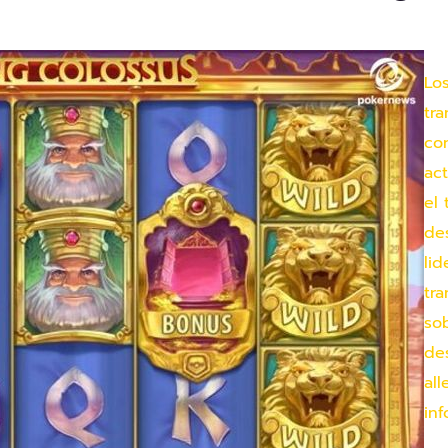
Lo
tr
co
act
el 
de
li
tra
so
de
al
inf