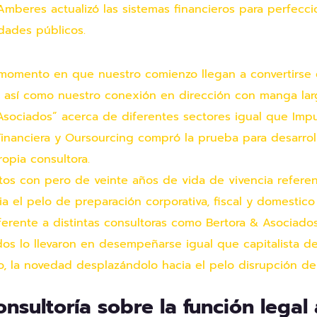
mberes actualizó las sistemas financieros para perfecci
idades públicos.
l momento en que nuestro comienzo llegan a convertirse
 así­ como nuestro conexión en dirección con manga larga
Asociados” acerca de diferentes sectores igual que Impu
Financiera y Oursourcing compró la prueba para desarro
opia consultora.
os con pero de veinte años de vida de vivencia referen
ia el pelo de preparación corporativa, fiscal y domestico
ferente a distintas consultoras como Bertora & Asociado
s lo llevaron en desempeñarse igual que capitalista de 
, la novedad desplazándolo hacia el pelo disrupción del
nsultoría sobre la función legal