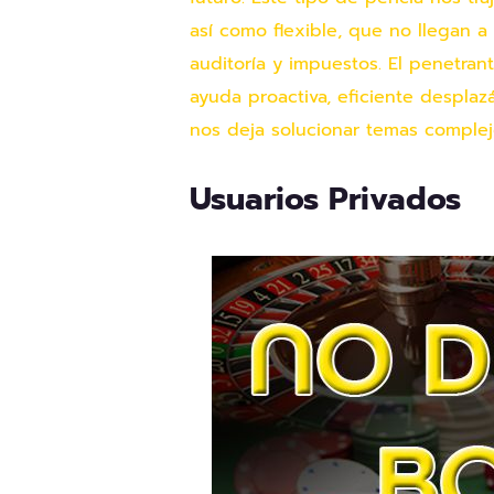
así­ como flexible, que no llegan 
auditoría y impuestos. El penetran
ayuda proactiva, eficiente desplaz
nos deja solucionar temas complej
Usuarios Privados