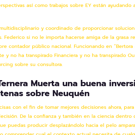
spectivas así­ como trabajos sobre EY están ayudando 
multidisciplinario y coordinado de proporcionar solucio
s. Federico si no le importa hacerse amiga de la grasa 
bre contador público nacional. Funcionando en “Bertora
e y no ha transpirado Financiera y no ha transpirado Ou
rcing sobre su consultora.
Ternera Muerta una buena invers
ntenas sobre Neuquén
isas con el fin de tomar mejores decisiones ahora, par
decisión. De la confianza y también en la ciencia dentr
 puedas producir desplazándolo hacia el pelo amparar 
rajo comprender cual el contexto actual necesita de cua