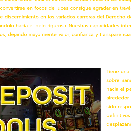
a convertirse en focos de luces consigue agradar en travé
te discernimiento en los variados carreras del Derecho 
ándolo hacia el pelo rigurosa. Nuestras capacidades inte
os, dejando mayormente valor, confianza y transparencia
Tiene una 
sobre Ban
hacia el p
alrededor 
sido respo
definitivo
desplazánd