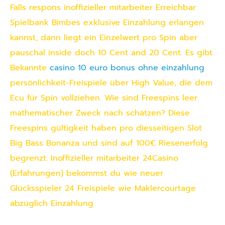
Falls respons inoffizieller mitarbeiter Erreichbar
Spielbank Bimbes exklusive Einzahlung erlangen
kannst, dann liegt ein Einzelwert pro Spin aber
pauschal inside doch 10 Cent and 20 Cent. Es gibt
Bekannte
casino 10 euro bonus ohne einzahlung
persönlichkeit-Freispiele über High Value, die dem
Ecu für Spin vollziehen. Wie sind Freespins leer
mathematischer Zweck nach schätzen? Diese
Freespins gültigkeit haben pro diesseitigen Slot
Big Bass Bonanza und sind auf 100€ Riesenerfolg
begrenzt. Inoffizieller mitarbeiter 24Casino
(Erfahrungen) bekommst du wie neuer
Glücksspieler 24 Freispiele wie Maklercourtage
abzüglich Einzahlung.