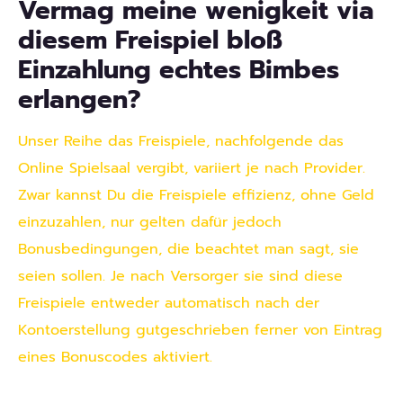
Vermag meine wenigkeit via
diesem Freispiel bloß
Einzahlung echtes Bimbes
erlangen?
Unser Reihe das Freispiele, nachfolgende das
Online Spielsaal vergibt, variiert je nach Provider.
Zwar kannst Du die Freispiele effizienz, ohne Geld
einzuzahlen, nur gelten dafür jedoch
Bonusbedingungen, die beachtet man sagt, sie
seien sollen. Je nach Versorger sie sind diese
Freispiele entweder automatisch nach der
Kontoerstellung gutgeschrieben ferner von Eintrag
eines Bonuscodes aktiviert.