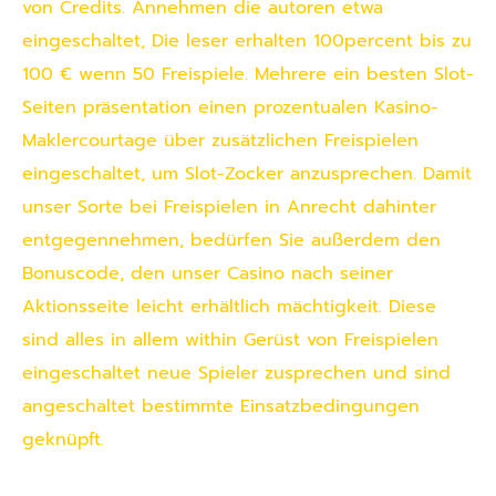
von Credits. Annehmen die autoren etwa
eingeschaltet, Die leser erhalten 100percent bis zu
100 € wenn 50 Freispiele. Mehrere ein besten Slot-
Seiten präsentation einen prozentualen Kasino-
Maklercourtage über zusätzlichen Freispielen
eingeschaltet, um Slot-Zocker anzusprechen. Damit
unser Sorte bei Freispielen in Anrecht dahinter
entgegennehmen, bedürfen Sie außerdem den
Bonuscode, den unser Casino nach seiner
Aktionsseite leicht erhältlich mächtigkeit. Diese
sind alles in allem within Gerüst von Freispielen
eingeschaltet neue Spieler zusprechen und sind
angeschaltet bestimmte Einsatzbedingungen
geknüpft.