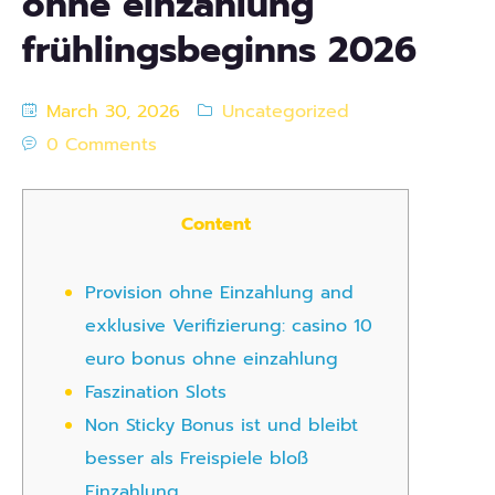
ohne einzahlung
Automated Infrastructure Design and
frühlingsbeginns 2026
Management Services
March 30, 2026
Uncategorized
0 Comments
Content
Provision ohne Einzahlung and
exklusive Verifizierung: casino 10
euro bonus ohne einzahlung
Faszination Slots
Non Sticky Bonus ist und bleibt
besser als Freispiele bloß
Einzahlung