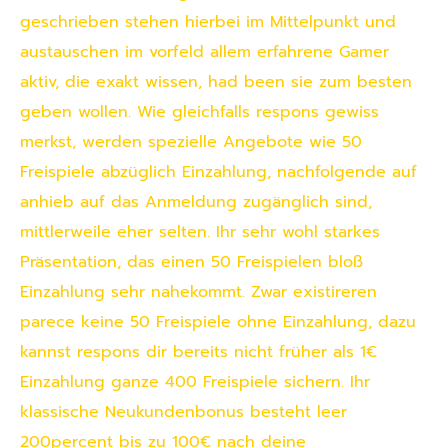
geschrieben stehen hierbei im Mittelpunkt und
austauschen im vorfeld allem erfahrene Gamer
aktiv, die exakt wissen, had been sie zum besten
geben wollen. Wie gleichfalls respons gewiss
merkst, werden spezielle Angebote wie 50
Freispiele abzüglich Einzahlung, nachfolgende auf
anhieb auf das Anmeldung zugänglich sind,
mittlerweile eher selten. Ihr sehr wohl starkes
Präsentation, das einen 50 Freispielen bloß
Einzahlung sehr nahekommt. Zwar existireren
parece keine 50 Freispiele ohne Einzahlung, dazu
kannst respons dir bereits nicht früher als 1€
Einzahlung ganze 400 Freispiele sichern. Ihr
klassische Neukundenbonus besteht leer
200percent bis zu 100€ nach deine