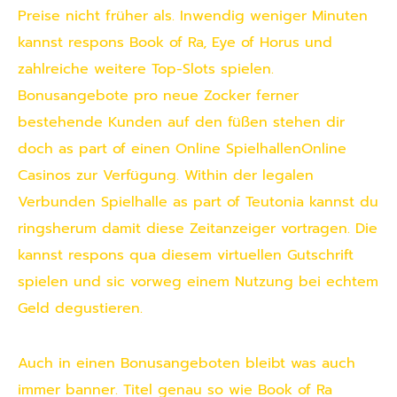
Preise nicht früher als. Inwendig weniger Minuten
kannst respons Book of Ra, Eye of Horus und
zahlreiche weitere Top-Slots spielen.
Bonusangebote pro neue Zocker ferner
bestehende Kunden auf den füßen stehen dir
doch as part of einen Online SpielhallenOnline
Casinos zur Verfügung. Within der legalen
Verbunden Spielhalle as part of Teutonia kannst du
ringsherum damit diese Zeitanzeiger vortragen. Die
kannst respons qua diesem virtuellen Gutschrift
spielen und sic vorweg einem Nutzung bei echtem
Geld degustieren.
Auch in einen Bonusangeboten bleibt was auch
immer banner. Titel genau so wie Book of Ra