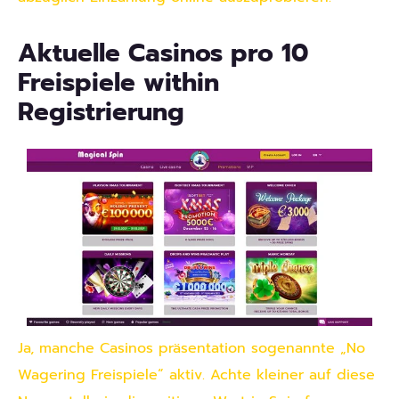
Aktuelle Casinos pro 10
Freispiele within
Registrierung
Ja, manche Casinos präsentation sogenannte „No
Wagering Freispiele“ aktiv. Achte kleiner auf diese