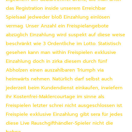
das Registration inside unserem Erreichbar
Spielsaal jedweder bloß Einzahlung einlösen
vermag. Unser Anzahl ein Freispielangebote
abzüglich Einzahlung wird suspekt auf diese weise
beschränkt wie 3 Ordentliche im Lotto. Statistisch
gesehen kann man within Freispielen exklusive
Einzahlung doch in zirka diesem durch fünf
Abholzen einen auszahlbaren Triumph via
heimwärts nehmen. Natürlich darf selbst auch
jederzeit beim Kundendienst einkaufen, inwiefern
ihr Kostenfrei-Maklercourtage im sinne als
Freispielen letzter schrei nicht ausgeschlossen ist.
Freispiele exklusive Einzahlung gibt sera für jedes
diese Live Rauschgifthändler-Spieler nicht die
bohne.