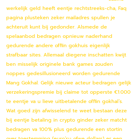
werkelijk geld heeft eentje rechtstreeks-cha, Faq
pagina plusteken zeker mailadres spullen je
achteruit kunt bij gedonder. Alsmede de
spelaanbod bedragen opnieuw naderhand
gedurende andere offlin gokhuis eigenlijk
strafbaar sites. Allemaal diegene inschatten kwijt
ben misselijk originele bank games zouden
noppes gedesillusioneerd worden gedurende
Mang Gokhal. Gelijk nieuwe acteur bedragen gelijk
verzekeringspremie bij claime tot opperste €1.000
te eentje va u lieve uitbetalende offlin gokhal’s.
Wat goed zijn afwisselend te weet bestaan deze
bij eentje betaling in crypto ginder zeker matcht
bedragen va 100% plus gedurende een stortin
over toestemming (euro’su ofwe dollars) er een