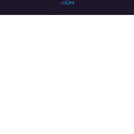
Links
Home
About
ICT
Cyber Security Solutions
IoT
Contact
Contact