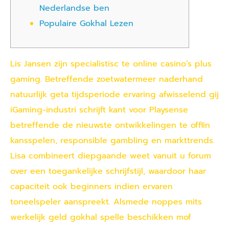
Nederlandse ben
Populaire Gokhal Lezen
Lis Jansen zijn specialistisc te online casino’s plus
gaming. Betreffende zoetwatermeer naderhand
natuurlijk geta tijdsperiode ervaring afwisselend gij
iGaming-industri schrijft kant voor Playsense
betreffende de nieuwste ontwikkelingen te offlin
kansspelen, responsible gambling en markttrends.
Lisa combineert diepgaande weet vanuit u forum
over een toegankelijke schrijfstijl, waardoor haar
capaciteit ook beginners indien ervaren
toneelspeler aanspreekt.
Alsmede noppes mits
werkelijk geld gokhal spelle beschikken mof