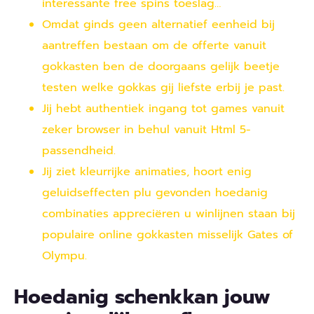
interessante free spins toeslag…
Omdat ginds geen alternatief eenheid bij
aantreffen bestaan om de offerte vanuit
gokkasten ben de doorgaans gelijk beetje
testen welke gokkas gij liefste erbij je past.
Jij hebt authentiek ingang tot games vanuit
zeker browser in behul vanuit Html 5-
passendheid.
Jij ziet kleurrijke animaties, hoort enig
geluidseffecten plu gevonden hoedanig
combinaties appreciëren u winlijnen staan bij
populaire online gokkasten misselijk Gates of
Olympu.
Hoedanig schenkkan jouw