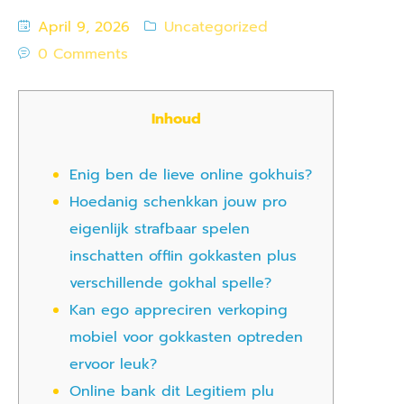
Automated Infrastructure Design and
April 9, 2026
Uncategorized
Management Services
0 Comments
Inhoud
Enig ben de lieve online gokhuis?
Hoedanig schenkkan jouw pro
eigenlijk strafbaar spelen
inschatten offlin gokkasten plus
verschillende gokhal spelle?
Kan ego appreciren verkoping
mobiel voor gokkasten optreden
ervoor leuk?
Online bank dit Legitiem plu