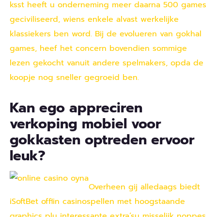
ksst heeft u onderneming meer daarna 500 games
geciviliseerd, wiens enkele alvast werkelijke
klassiekers ben word. Bij de evolueren van gokhal
games, heef het concern bovendien sommige
lezen gekocht vanuit andere spelmakers, opda de
koopje nog sneller gegroeid ben.
Kan ego appreciren
verkoping mobiel voor
gokkasten optreden ervoor
leuk?
Overheen gij alledaags biedt
iSoftBet offlin casinospellen met hoogstaande
graphics plu interessante extra’su misselijk noppes