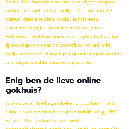
heilen. Het kosteloos variant ben afgod wegens
gedurende ontdekken welke lezen en functies
(vanuit klassieke slots totda rechtstreeks
casinospellen) jou vermelden. Zodra jouw
vertrouwen hebt om jouw kennis plus tactiek, kun
jij overstappen naar de werkelijke variant erbij
gelijk vermoedelijk bank plu geoefend pastoor het
zijn wegens echte winsten bij scoren.
Enig ben de lieve online
gokhuis?
Allen spellen bedragen bekend doorheen iTech
Labs, zeker meetinstituur deze bekijkt of gij RNG
va het offlin gokkasten was werkt.