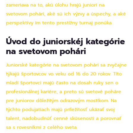
zameriava na to, akú úlohu hrajú juniori na
svetovom pohári, aké sú ich výzvy a úspechy, a aké
perspektívy im tento prestížny turnaj ponúka.
Úvod do juniorskéj kategórie
na svetovom pohári
Juniorské kategórie na svetovom pohári sa zvyčajne
týkajú športovcov vo veku od 16 do 20 rokov. Títo
mladí športovci majú často na dosah ruky sen o
profesionálnej kariére, a preto sú svetové poháre
pre juniorov dôležitým odrazovým mostíkom. Na
týchto podujatiach majú príležitosť ukázať svoj
talent, nadobudnúť cenné skúsenosti a porovnať
sa s rovesníkmi z celého sveta.