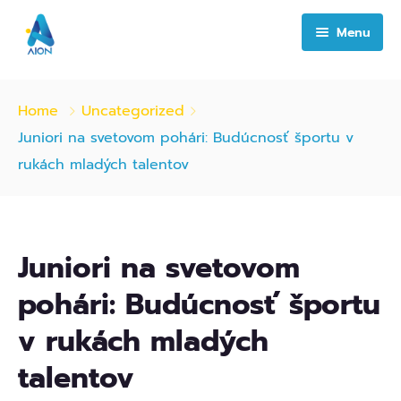
Menu
Home
Home
Uncategorized
About Us
Juniori na svetovom pohári: Budúcnosť športu v
rukách mladých talentov
Services
Contact
ICT
Juniori na svetovom
Cyber Security
Network Solutions
pohári: Budúcnosť športu
IoT
IT Infrastructure & Software Development
v rukách mladých
Services
OneConnect
talentov
End-to-End Data Center Solutions