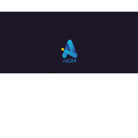
Links
Home
About