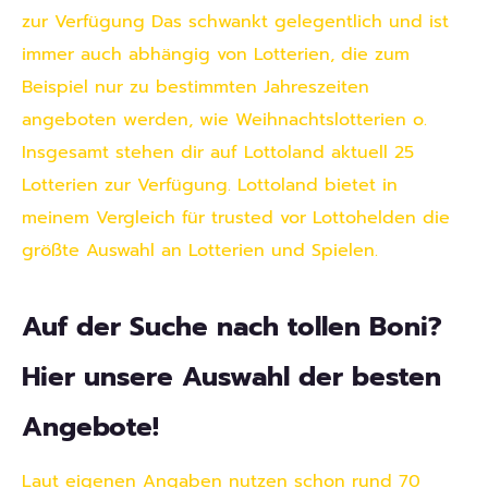
zur Verfügung Das schwankt gelegentlich und ist
immer auch abhängig von Lotterien, die zum
Beispiel nur zu bestimmten Jahreszeiten
angeboten werden, wie Weihnachtslotterien o.
Insgesamt stehen dir auf Lottoland aktuell 25
Lotterien zur Verfügung. Lottoland bietet in
meinem Vergleich für trusted vor Lottohelden die
größte Auswahl an Lotterien und Spielen.
Auf der Suche nach tollen Boni?
Hier unsere Auswahl der besten
Angebote!
Laut eigenen Angaben nutzen schon rund 70