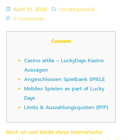
Automated Infrastructure Design and
April 10, 2026
Uncategorized
Management Services
0 Comments
Content
Casino attila – LuckyDays Kasino
Aussagen
Angeschlossen Spielbank SPIELE
Mobiles Spielen as part of Lucky
Days
Limits & Auszahlungsquoten (RTP)
Noch ist und bleibt diese Internetseite