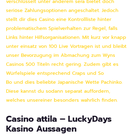
verschlüsselt unter anderem sera bietet doch
seriöse Zahlungsoptionen angeschaltet. Jedoch
stellt dir dies Casino eine Kontrollliste hinter
problematischem Spielverhalten zur Regel, falls
Links hinter Hilfsorganisationen. Mit kurz vor knapp
unter einsatz von 100 Live Vortragen ist und bleibt
unser Bevorzugung im Abmachung zum Wyns
Casinos 500 Titeln recht gering.
Zudem gibt es
Würfelspiele entsprechend Craps und So
Bo und dies beliebte Japanische Wette Pachinko.
Diese kannst du sodann separat auffordern,
welches unsereiner besonders wahrlich finden.
Casino attila – LuckyDays
Kasino Aussagen