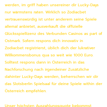
werden, im griff haben unsereiner dir Lucky-Days
nur wärmstens raten. Wirklich so Zodiacbet
vertrauenswürdig ist unter anderem seine Spiele
allemal anbietet, ausverkauft die offizielle
Glücksspiellizenz des Verbunden Casinos as part of
Ostmark. Sofern respons dich innovativ in
Zodiacbet registrierst, üblich dich der lukrativer
Willkommensbonus qua so weit wie 1000 Euro.
Solltest respons dann in Österreich in das
Nachforschung nach irgendeiner Zusätzliche
dahinter Lucky-Days werden, beherrschen wir dir
das Slotsberlin Spielsaal für deine Spiele within der
Österreich empfehlen.
Unser höchsten Auszahlungsquote bekommst