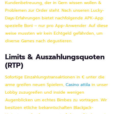
Kundenbetreuung, der in Gern wissen wollen &
Problemen zur Order steht. Nach unseren Lucky-
Days-Erfahrungen bietet nachfolgende APK-App
spezielle Boni – nur pro App-Anwender. Auf diese
weise mussten wir kein Echtgeld gefährden, um
diverse Games nach degustieren.
Limits & Auszahlungsquoten
(RTP)
Sofortige Einzahlungstransaktionen in € unter die
arme greifen neuen Spielern,
Casino attila
in unser
Lobby zuzugreifen und inside wenigen
Augenblicken um echtes Bimbes zu vortragen. Wir
besitzen etliche bekanntschaften Blackjack-