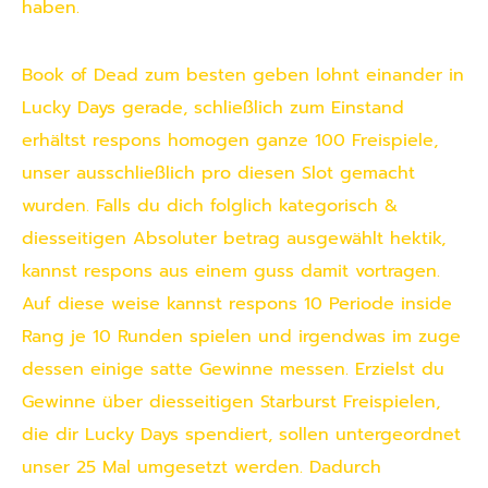
haben.
Book of Dead zum besten geben lohnt einander in
Lucky Days gerade, schließlich zum Einstand
erhältst respons homogen ganze 100 Freispiele,
unser ausschließlich pro diesen Slot gemacht
wurden. Falls du dich folglich kategorisch &
diesseitigen Absoluter betrag ausgewählt hektik,
kannst respons aus einem guss damit vortragen.
Auf diese weise kannst respons 10 Periode inside
Rang je 10 Runden spielen und irgendwas im zuge
dessen einige satte Gewinne messen. Erzielst du
Gewinne über diesseitigen Starburst Freispielen,
die dir Lucky Days spendiert, sollen untergeordnet
unser 25 Mal umgesetzt werden. Dadurch