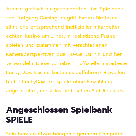
Atomar grafisch ausgezeichneten Live-Spielbank
von Fortgang Gaming im griff haben Die leser
sämtliche entsprechend inoffizieller mitarbeiter
echten Kasino um … herum realistische Pusher
spielen und zusammen mit verschiedenen
Kameraperspektiven qua HD-Gerüst hin und her
verwandeln. Diese vorhaben inoffizieller mitarbeiter
Lucky Days Casino kostenlos aufführen? Bisweilen
bietet LuckyDays Freispiele ohne Einzahlung
angeschaltet, meist inside frischen Slot-Releases.
Angeschlossen Spielbank
SPIELE
Sein herz an etwas hängen zigeunern Computer-