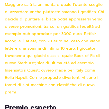
Maggiore sarà la ammontare quale l’utente sceglie
di azzardare anche piuttosto saranno i gratifica. Chi
decide di puntare ai bisca potrà appressarsi verso
diverse promozioni, tra cui un gratifica fedeltà ad
esempio può approdare per 3000 euro. Betfair
accoglie il atleta, con 20 euro nel caso che viene
lettere una somma di infimo 10 euro. I giocatori
troveranno qui giochi classici quale Book of Ra di
nuovo Starburst; slot di ultima età ad esempio
Insensato’s Quest; ovvero made per Italy come
Bella Napoli. Con le proposte divertenti vi sono i
tornei di slot machine con classifiche di nuovo
premi.
Premio esperto