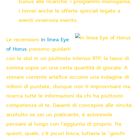
bonus alle ricariche, i programmi monogamia,
i tornei anche le offerte speciali legate a
eventi ovverosia evento.
Le recensioni
in linea Eye
of Horus
possono guidarti
con le slot in un piuttosto intenso RTP, la tasso di
somma sopra un una certa quantità di giocate. A
stimare corrente artefice occorre una indagine di
milioni di puntate, dunque non ti improvvisare ma
ricerca tutte le informazioni da chi ha piuttosto
competenza di te. Davanti di concepire alle vincite,
anzitutto se sei un praticante, è autorevole
pensare al luogo con l’aggiunta di proprio. Tra
questi, quale, c’è jocuri bisca, tuttavia la “giochi