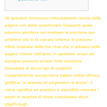
Gli operatori forniscono reiteratamente anche delle
pagine con delle questionario frequenti quale
possono assistere nel mostrare la soluzione per
problemi più in là cascata sistema. Si possono
infine mostrare delle live chat che si attivano nelle
pagine interne dell’aiuto, in operatori umani ad
esempio possono aiutare nella soluzione
immediata di alcuni tipi di problemi.
Costantemente ancora bisca italiani online offrono
gratifica “in assenza di prigioniero di posta”, il
come significa ad esempio è plausibile revocare i
premi in assenza di dover considerare alcun
playthrough.