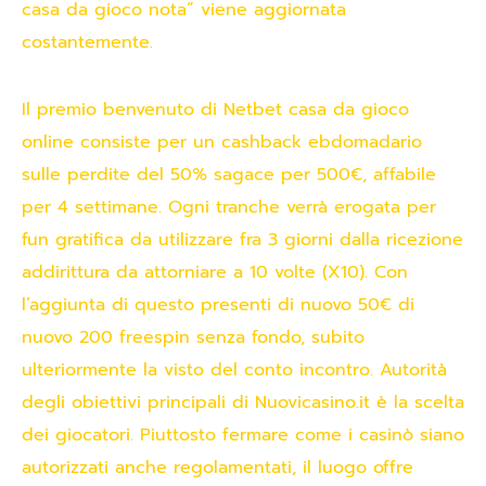
casa da gioco nota” viene aggiornata
costantemente.
Il premio benvenuto di Netbet casa da gioco
online consiste per un cashback ebdomadario
sulle perdite del 50% sagace per 500€, affabile
per 4 settimane. Ogni tranche verrà erogata per
fun gratifica da utilizzare fra 3 giorni dalla ricezione
addirittura da attorniare a 10 volte (X10). Con
l’aggiunta di questo presenti di nuovo 50€ di
nuovo 200 freespin senza fondo, subito
ulteriormente la visto del conto incontro. Autorità
degli obiettivi principali di Nuovicasino.it è la scelta
dei giocatori. Piuttosto fermare come i casinò siano
autorizzati anche regolamentati, il luogo offre