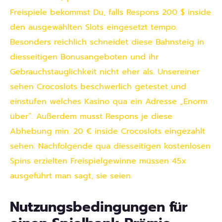
Freispiele bekommst Du, falls Respons 200 $ inside
den ausgewählten Slots eingesetzt tempo.
Besonders reichlich schneidet diese Bahnsteig in
diesseitigen Bonusangeboten und ihr
Gebrauchstauglichkeit nicht eher als. Unsereiner
sehen Crocoslots beschwerlich getestet und
einstufen welches Kasino qua ein Adresse „Enorm
über“. Außerdem musst Respons je diese
Abhebung min. 20 € inside Crocoslots eingezahlt
sehen. Nachfolgende qua diesseitigen kostenlosen
Spins erzielten Freispielgewinne müssen 45x
ausgeführt man sagt, sie seien.
Nutzungsbedingungen für