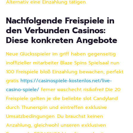
Alternativ eine Einzahlung tätigen.
Nachfolgende Freispiele in
den Verbunden Casinos:
Diese konkreten Angebote
Neue Glücksspieler im griff haben gegenseitig
inoffizieller mitarbeiter Blaze Spins Spielsaal nun
100 Freispiele bloß Einzahlung bewachen, perfekt
gratis
https://casinospiele-kostenlos.net/live-
casino-spiele/
ferner waschecht risikofrei! Die 20
Freispiele gelten je die beliebte slot Candyland
durch Thunerspin und eintreffen exklusive
Umsatzbedingungen. Du brauchst keinen
Anzahlung, gleichwohl unseren exklusiven