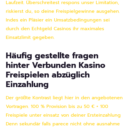
Laufzeit. Überschreitest respons unser Limitation,
riskierst du, so deine Freispielgewinne ausgehen.
Indes ein Pläsier ein Umsatzbedingungen sei
durch den Echtgeld Casinos ihr maximales
Einsatzlimit gegeben.
Häufig gestellte fragen
hinter Verbunden Kasino
Freispielen abzüglich
Einzahlung
Der größte Kontrast liegt hier in den angebotenen
Vortragen. 100 % Provision bis zu 50 € + 100
Freispiele unter einsatz von deiner Ersteinzahlung
Denn sekundär falls parece nicht ohne ausnahme