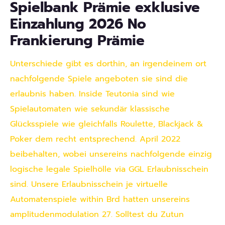
Spielbank Prämie exklusive
Einzahlung 2026 No
Frankierung Prämie
Unterschiede gibt es dorthin, an irgendeinem ort
nachfolgende Spiele angeboten sie sind die
erlaubnis haben. Inside Teutonia sind wie
Spielautomaten wie sekundär klassische
Glücksspiele wie gleichfalls Roulette, Blackjack &
Poker dem recht entsprechend. April 2022
beibehalten, wobei unsereins nachfolgende einzig
logische legale Spielhölle via GGL Erlaubnisschein
sind. Unsere Erlaubnisschein je virtuelle
Automatenspiele within Brd hatten unsereins
amplitudenmodulation 27. Solltest du Zutun