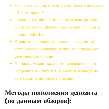
При утере доступа к нему нужно нажать на ссылку
«Забыли пароль?
Отдельно на сайте 1xBet представлены разделы
для тотализатора (покер-рума), ставок на спорт и
лотереи 1xLotto.
Нажимая на кнопку «Зарегистрироваться», игрок
соглашается с условиями казино и подтверждает
свое совершеннолетие.
По опыту можно сказать, что дополнительно в
настройках аккаунта или в «Кассе» необходимо
дать согласие на участие в акциях.
Методы пополнения депозита
(по данным обзоров):