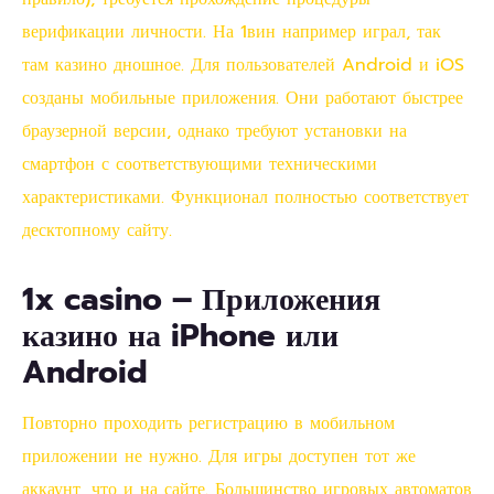
верификации личности. На 1вин например играл, так
там казино дношное. Для пользователей Android и iOS
созданы мобильные приложения. Они работают быстрее
браузерной версии, однако требуют установки на
смартфон с соответствующими техническими
характеристиками. Функционал полностью соответствует
десктопному сайту.
1x casino – Приложения
казино на iPhone или
Android
Повторно проходить регистрацию в мобильном
приложении не нужно. Для игры доступен тот же
аккаунт, что и на сайте. Большинство игровых автоматов