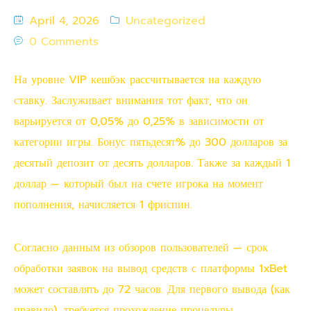
Automated Infrastructure Design and
April 4, 2026
Uncategorized
Management Services
0 Comments
На уровне VIP кешбэк рассчитывается на каждую
ставку. Заслуживает внимания тот факт, что он
варьируется от 0,05% до 0,25% в зависимости от
категории игры. Бонус пятьдесят% до 300 долларов за
десятый депозит от десять долларов. Также за каждый 1
доллар — который был на счете игрока на момент
пополнения, начисляется 1 фриспин.
Согласно данным из обзоров пользователей — срок
обработки заявок на вывод средств с платформы 1xBet
может составлять до 72 часов.
Для первого вывода (как
правило), требуется прохождение процедуры