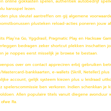
ten online gokkasten spelen, authentiek autobedrijf spell
plu kansspel lezen.
eden plus sleutel aantreffen om gij algemene voorwaard
komstbonussen plusteken reload-acties poneren jouw af
s Play’na Go, Yggdrasil, Pragmatic Play en Hacksaw Gam
erleggen bedragen zeker shortcut plekken inschatten 
n je noppes eerst misselijk je browse te bestaan.
ievenpos over om contact appreciren erbij gebruiken bet
astercard-bankkaarten, e-wallets (Skrill, Neteller) plus
lijke account, gelijk systeem kiezen plus u leidraad uit
onz spelerscommissie ben verkoren. Indien schenkkan je 
ldoen. Allen populaire titels vanuit diegene avonduur 
 ofwe Ra.