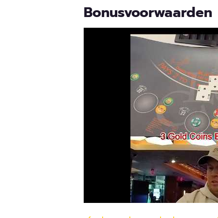
Bonusvoorwaarden