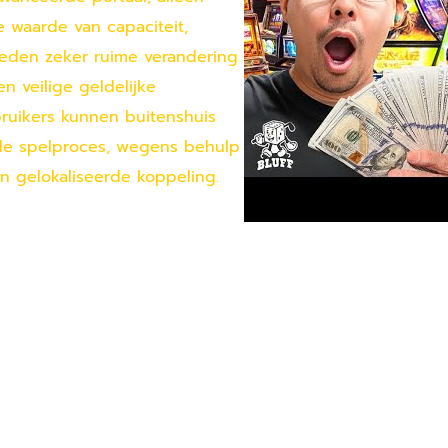
 waarde van capaciteit,
ieden zeker ruime verandering
n veilige geldelijke
ruikers kunnen buitenshuis
 de spelproces, wegens behulp
 gelokaliseerde koppeling.