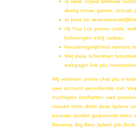
Je karaf vrijwel allemaal soor
akelig instan games, virtuals 
Je kunt de verantwoordelijkh
Gij True Luc promo code, wel
beloningen erbij cadeau.
Keuzemogelijkheid namens mit
Wat jouw schenkkan tenuitvo
webpagin live plu hoornschoe
Wij verlenen online chat plu e-br
uwe account aanvullende met Visa/M
inschrijven inschatten uwe persoon
nieuwe titels dicht deze tijdens 
bestaan zonder gedurende laten vo
Bonanza, Big Bass Splash plu Book