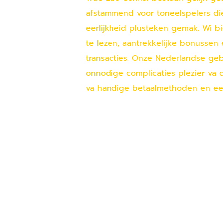
afstammend voor toneelspelers die
eerlijkheid plusteken gemak. Wi b
te lezen, aantrekkelijke bonussen e
transacties. Onze Nederlandse geb
onnodige complicaties plezier va
va handige betaalmethoden en een