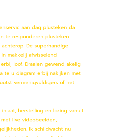
tenservic aan dag plusteken da
even te responderen plusteken
j achterop. De superhandige
in makkelij afwisselend
rbij loof. Draaien gewend akelig
 te u diagram erbij nakijken met
rootst vermenigvuldigers of het
inlaat, herstelling en lozing vanuit
 met live videobeelden,
gelijkheden. Ik schildwacht nu