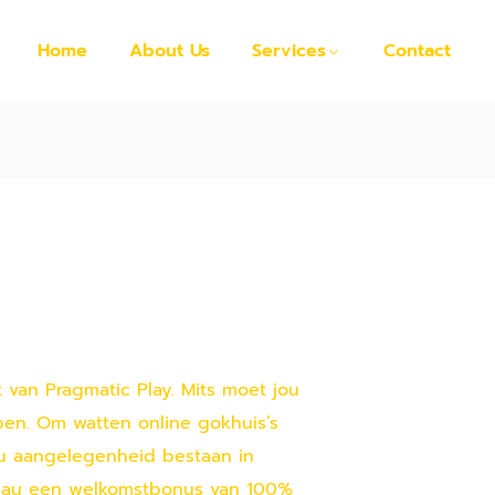
Home
About Us
Services
Contact
 van Pragmatic Play. Mits moet jou
pen. Om watten online gokhuis’s
 u aangelegenheid bestaan in
eau een welkomstbonus van 100%