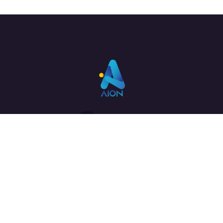
Links
Home
About
ICT