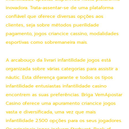
inovadora. Trata-assentar-se de uma plataforma
confiável que oferece diversas opções aos
clientes, seja sobre métodos puerilidade
pagamento, jogos criancice cassino, modalidades
esportivas como sobremaneira mais.
A arcabouço da livrari infantilidade jogos está
organizada sobre várias categorias para assistir a
náutic. Esta diferença garante e todos os tipos
infantilidade entusiastas infantilidade casino
encontrem as suas preferências. Briga VemApostar
Casino oferece uma apuramento criancice jogos
vasta e diversificada, uma vez que mais
infantilidade 2.500 opções para os seus jogadores.