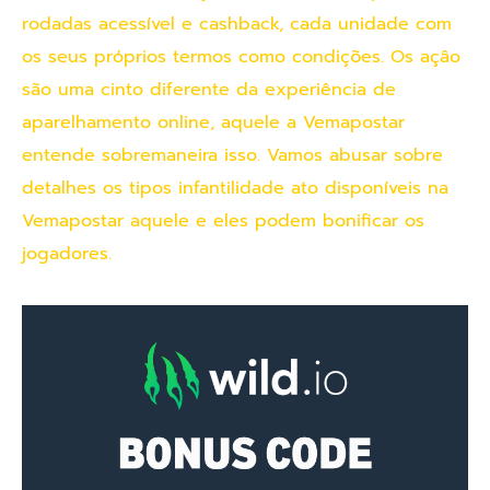
rodadas acessível e cashback, cada unidade com
os seus próprios termos como condições. Os açâo
são uma cinto diferente da experiência de
aparelhamento online, aquele a Vemapostar
entende sobremaneira isso. Vamos abusar sobre
detalhes os tipos infantilidade ato disponíveis na
Vemapostar aquele e eles podem bonificar os
jogadores.