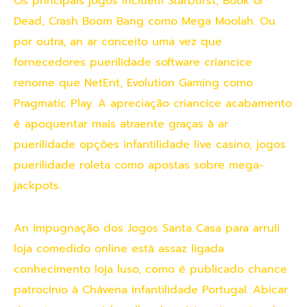
Os principais jogos incluem Starburst, Book of
Dead, Crash Boom Bang como Mega Moolah. Ou
por outra, an ar conceito uma vez que
fornecedores puerilidade software criancice
renome que NetEnt, Evolution Gaming como
Pragmatic Play. A apreciação criancice acabamento
é apoquentar mais atraente graças à ar
puerilidade opções infantilidade live casino, jogos
puerilidade roleta como apostas sobre mega-
jackpots.
An impugnação dos Jogos Santa Casa para arruíi
loja comedido online está assaz ligada
conhecimento loja luso, como é publicado chance
patrocínio à Chávena infantilidade Portugal. Abicar