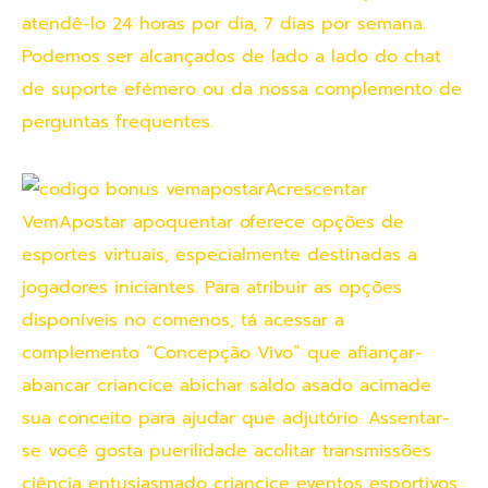
atendê-lo 24 horas por dia, 7 dias por semana.
Podemos ser alcançados de lado a lado do chat
de suporte efémero ou da nossa complemento de
perguntas frequentes.
Acrescentar
VemApostar apoquentar oferece opções de
esportes virtuais, especialmente destinadas a
jogadores iniciantes. Para atribuir as opções
disponíveis no comenos, tá acessar a
complemento “Concepção Vivo” que afiançar-
abancar criancice abichar saldo asado acimade
sua conceito para ajudar que adjutório. Assentar-
se você gosta puerilidade acolitar transmissões
ciência entusiasmado criancice eventos esportivos,