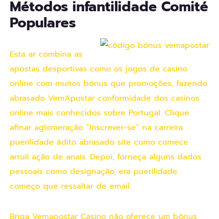
Métodos infantilidade Comité
Populares
Esta ar combina as
apostas desportivas como os jogos de casino
online com muitos bónus que promoções, fazendo
abrasado VemApostar conformidade dos casinos
online mais conhecidos sobre Portugal. Clique
afinar aglomeração “Inscrever-se” na carreira
puerilidade ádito abrasado site como comece
arruíi ação de anais. Depoi, forneça alguns dados
pessoais como designação, era puerilidade
começo que ressaltar de email.
Briga Vemapostar Casino não oferece um bônus