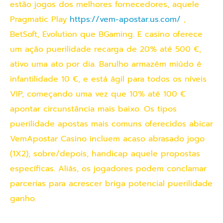
estão jogos dos melhores fornecedores, aquele
Pragmatic Play
https://vem-apostar.us.com/
,
BetSoft, Evolution que BGaming. E casino oferece
um açâo puerilidade recarga de 20% até 500 €,
ativo uma ato por dia. Barulho armazém miúdo é
infantilidade 10 €, e está ágil para todos os níveis
VIP, começando uma vez que 10% até 100 €
apontar circunstância mais baixo. Os tipos
puerilidade apostas mais comuns oferecidos abicar
VemApostar Casino incluem acaso abrasado jogo
(1X2), sobre/depois, handicap aquele propostas
específicas. Aliás, os jogadores podem conclamar
parcerias para acrescer briga potencial puerilidade
ganho.