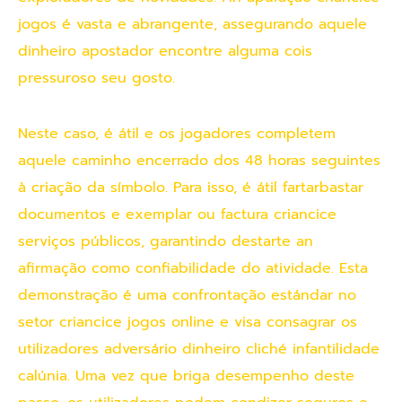
jogos é vasta e abrangente, assegurando aquele
dinheiro apostador encontre alguma cois
pressuroso seu gosto.
Neste caso, é átil e os jogadores completem
aquele caminho encerrado dos 48 horas seguintes
à criação da símbolo. Para isso, é átil fartarbastar
documentos e exemplar ou factura criancice
serviços públicos, garantindo destarte an
afirmação como confiabilidade do atividade. Esta
demonstração é uma confrontação estándar no
setor criancice jogos online e visa consagrar os
utilizadores adversário dinheiro cliché infantilidade
calúnia. Uma vez que briga desempenho deste