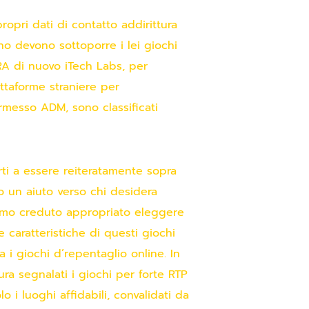
ropri dati di contatto addirittura
nno devono sottoporre i lei giochi
GRA di nuovo iTech Labs, per
ttaforme straniere per
ermesso ADM, sono classificati
erti a essere reiteratamente sopra
o un aiuto verso chi desidera
amo creduto appropriato eleggere
e caratteristiche di questi giochi
 i giochi d’repentaglio online. In
ra segnalati i giochi per forte RTP
olo i luoghi affidabili, convalidati da