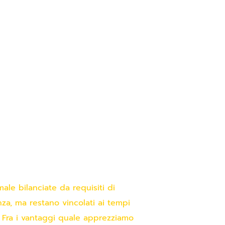
ale bilanciate da requisiti di
nza, ma restano vincolati ai tempi
. Fra i vantaggi quale apprezziamo