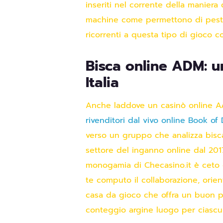
inseriti nel corrente della maniera
machine come permettono di pesta
ricorrenti a questa tipo di gioco co
Bisca online ADM: un
Italia
Anche laddove un casinò online AA
rivenditori dal vivo online Book of
verso un gruppo che analizza bisc
settore del inganno online dal 2017
monogamia di Checasino.it è ceto c
te computo il collaborazione, orient
casa da gioco che offra un buon pr
conteggio argine luogo per ciascun