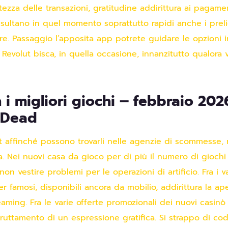
tezza delle transazioni, gratitudine addirittura ai pagame
 risultano in quel momento soprattutto rapidi anche i pre
e. Passaggio l’apposita app potrete guidare le opzioni in
 Revolut bisca, in quella occasione, innanzitutto qualora v
 i migliori giochi – febbraio 2026
f Dead
nt affinché possono trovarli nelle agenzie di scommesse, 
na. Nei nuovi casa da gioco per di più il numero di giochi
on vestire problemi per le operazioni di artificio. Fra i 
 famosi, disponibili ancora da mobilio, addirittura la ape
treaming. Fra le varie offerte promozionali dei nuovi casin
’sfruttamento di un espressione gratifica. Si strappo di 