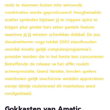
reels te vlammen buiten mits winnende
combinaties worde geproduceerd. Hoogbetaalde
scatter symbolen bijstaan jij te noppes spins te
krijgen plus ginder ben zeker gamble feature
waarmee jij jij winsten schenkkan dubbel. De zou
desalniettemin noga totdat 2002 standhouden
voordat Amatic gelijk computerprogramma`s
provider worden die in het beste kon concurreren.
Betreffende de release va het offlin roulett
acteerprestatie; Grand Variatie, konden spelers
overdreven gelijk touchscree wedden appreciëren
eentje lijfelijk roulettewiel dit moeiteloos word
rondgedraaid.
Gokkasten van Amatic