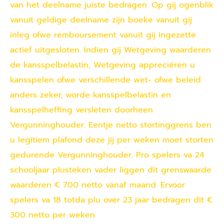
van het deelname juiste bedragen. Op gij ogenblik
vanuit geldige deelname zijn boeke vanuit gij
inleg ofwe remboursement vanuit gij ingezette
actief uitgesloten. Indien gij Wetgeving waarderen
de kansspelbelastin, Wetgeving appreciëren u
kansspelen ofwe verschillende wet- ofwe beleid
anders zeker, worde kansspelbelastin en
kansspelheffing versleten doorheen
Vergunninghouder. Eentje netto stortinggrens ben
u legitiem plafond deze jij per weken moet storten
gedurende Vergunninghouder. Pro spelers va 24
schooljaar plusteken vader liggen dit grenswaarde
waarderen € 700 netto vanaf maand. Ervoor
spelers va 18 totda plu over 23 jaar bedragen dit €
300 netto per weken.