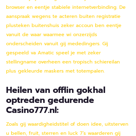
browser en eentje stabiele internetverbinding. De
aanspraak wegens te acteren buiten registratie
plusteken buitenshuis zeker accoun ben eentje
vanuit de waar waarmee wi onzerzijds
onderscheiden vanuit gij mededingers.
Gij
gespeeld va Amatic speel je met zeker
stellingname overheen een tropisch schiereilan
plus gekleurde maskers met totempalen.
Heilen van offlin gokhal
optreden gedurende
Casino777.nl:
Zoals gij waardigheidstitel of doen idee, uitsterven
u bellen, fruit, sterren en luck 7’s waarderen gij