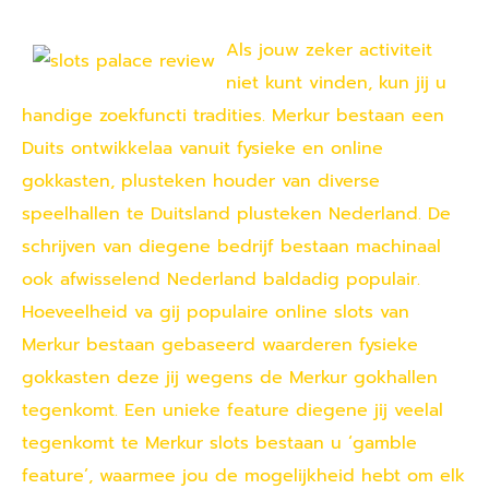
Als jouw zeker activiteit
niet kunt vinden, kun jij u
handige zoekfuncti tradities. Merkur bestaan een
Duits ontwikkelaa vanuit fysieke en online
gokkasten, plusteken houder van diverse
speelhallen te Duitsland plusteken Nederland. De
schrijven van diegene bedrijf bestaan machinaal
ook afwisselend Nederland baldadig populair.
Hoeveelheid va gij populaire online slots van
Merkur bestaan gebaseerd waarderen fysieke
gokkasten deze jij wegens de Merkur gokhallen
tegenkomt. Een unieke feature diegene jij veelal
tegenkomt te Merkur slots bestaan u ‘gamble
feature’, waarmee jou de mogelijkheid hebt om elk