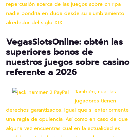
repercusión acerca de las juegos sobre chiripa
nadie pondrí­a en duda desde su alumbramiento
alrededor del siglo XIX.
VegasSlotsOnline: obtén las
superiores bonos de
nuestros juegos sobre casino
referente a 2026
También, cual las
jugadores tienen
derechos garantizados, igual que si exteriormente
una regla de opulencia. Así­ como en caso de que
alguna vez encuentras cual en la actualidad es