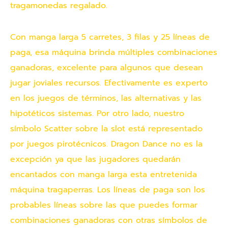
tragamonedas regalado.
Con manga larga 5 carretes, 3 filas y 25 líneas de
paga, esa máquina brinda múltiples combinaciones
ganadoras, excelente para algunos que desean
jugar joviales recursos. Efectivamente es experto
en los juegos de términos, las alternativas y las
hipotéticos sistemas. Por otro lado, nuestro
símbolo Scatter sobre la slot está representado
por juegos pirotécnicos. Dragon Dance no es la
excepción ya que las jugadores quedarán
encantados con manga larga esta entretenida
máquina tragaperras. Los líneas de paga son los
probables líneas sobre las que puedes formar
combinaciones ganadoras con otras símbolos de