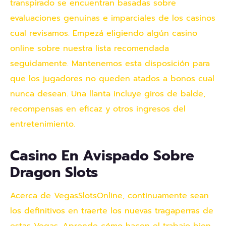
transpirado se encuentran basadas sobre
evaluaciones genuinas e imparciales de los casinos
cual revisamos. Empezá eligiendo algún casino
online sobre nuestra lista recomendada
seguidamente. Mantenemos esta disposición para
que los jugadores no queden atados a bonos cual
nunca desean. Una llanta incluye giros de balde,
recompensas en eficaz y otros ingresos del
entretenimiento.
Casino En Avispado Sobre
Dragon Slots
Acerca de VegasSlotsOnline, continuamente sean
los definitivos en traerte los nuevas tragaperras de
estas Vegas. Aprende cómo hacen el trabajo bien