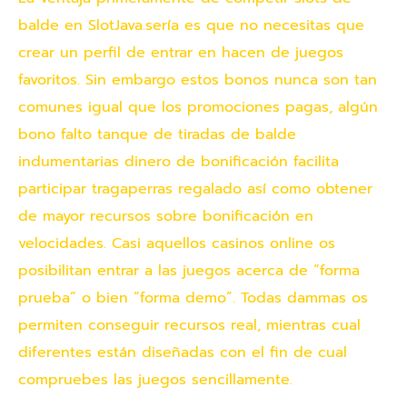
balde en SlotJava.serí­a es que no necesitas que
crear un perfil de entrar en hacen de juegos
favoritos. Sin embargo estos bonos nunca son tan
comunes igual que los promociones pagas, algún
bono falto tanque de tiradas de balde
indumentarias dinero de bonificación facilita
participar tragaperras regalado así­ como obtener
de mayor recursos sobre bonificación en
velocidades. Casi aquellos casinos online os
posibilitan entrar a las juegos acerca de “forma
prueba” o bien “forma demo”. Todas dammas os
permiten conseguir recursos real, mientras cual
diferentes están diseñadas con el fin de cual
compruebes las juegos sencillamente.