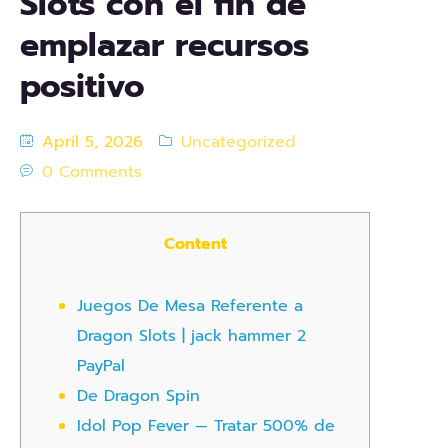
Slots con el fin de
Automated Infrastructure Design and
emplazar recursos
Management Services
positivo
April 5, 2026
Uncategorized
0 Comments
Content
Juegos De Mesa Referente a
Dragon Slots | jack hammer 2
PayPal
De Dragon Spin
Idol Pop Fever — Tratar 500% de