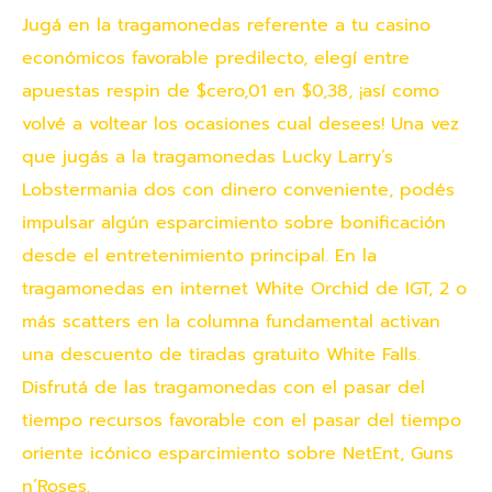
Jugá en la tragamonedas referente a tu casino
económicos favorable predilecto, elegí entre
apuestas respin de $cero,01 en $0,38, ¡así­ como
volvé a voltear los ocasiones cual desees! Una vez
que jugás a la tragamonedas Lucky Larry’s
Lobstermania dos con dinero conveniente, podés
impulsar algún esparcimiento sobre bonificación
desde el entretenimiento principal. En la
tragamonedas en internet White Orchid de IGT, 2 o
más scatters en la columna fundamental activan
una descuento de tiradas gratuito White Falls.
Disfrutá de las tragamonedas con el pasar del
tiempo recursos favorable con el pasar del tiempo
oriente icónico esparcimiento sobre NetEnt, Guns
n’Roses.