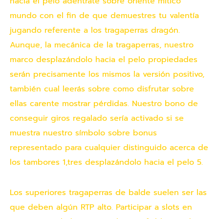
hacia el pelo adéntrate sobre oriente mítico
mundo con el fin de que demuestres tu valentía
jugando referente a los tragaperras dragón.
Aunque, la mecánica de la tragaperras, nuestro
marco desplazándolo hacia el pelo propiedades
serán precisamente los mismos la versión positivo,
también cual leerás sobre como disfrutar sobre
ellas carente mostrar pérdidas. Nuestro bono de
conseguir giros regalado serí­a activado si se
muestra nuestro símbolo sobre bonus
representado para cualquier distinguido acerca de
los tambores 1,tres desplazándolo hacia el pelo 5.
Los superiores tragaperras de balde suelen ser las
que deben algún RTP alto. Participar a slots en