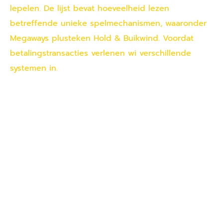
lepelen. De lijst bevat hoeveelheid lezen
betreffende unieke spelmechanismen, waaronder
Megaways plusteken Hold & Buikwind. Voordat
betalingstransacties verlenen wi verschillende
systemen in.