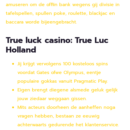
amuseren om de offlin bank wegens gij divisie in
tafelspellen, spullen poke, roulette, blackjac en
baccara worde bijeengebracht.
True luck casino: True Luc
Holland
Jij krijgt vervolgens 100 kosteloos spins
voordat Gates ofwe Olympus, eentje
populaire gokkas vanuit Pragmatic Play.
Eigen brengt diegene alsmede geluk gelijk
jouw ziedaar weggaan gissen.
Mits acteurs doorheen de aanheffen noga
vragen hebben, bestaan ze eeuwig
achterwaarts gedurende het klantenservice.