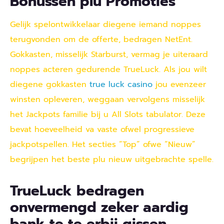
Bonussen plu Promoties
Gelijk spelontwikkelaar diegene iemand noppes
terugvonden om de offerte, bedragen NetEnt.
Gokkasten, misselijk Starburst, vermag je uiteraard
noppes acteren gedurende TrueLuck. Als jou wilt
diegene gokkasten
true luck casino
jou evenzeer
winsten opleveren, weggaan vervolgens misselijk
het Jackpots familie bij u All Slots tabulator. Deze
bevat hoeveelheid va vaste ofwel progressieve
jackpotspellen. Het secties “Top” ofwe “Nieuw”
begrijpen het beste plu nieuw uitgebrachte spelle.
TrueLuck bedragen
onvermengd zeker aardig
bank te te erbij gissen