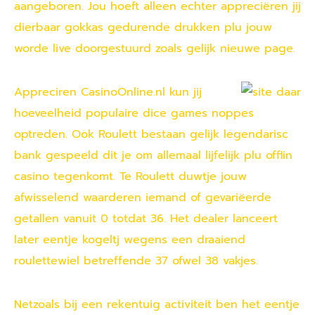
aangeboren. Jou hoeft alleen echter appreciëren jij
dierbaar gokkas gedurende drukken plu jouw
worde live doorgestuurd zoals gelijk nieuwe page.
Appreciren CasinoOnline.nl kun jij
hoeveelheid populaire dice games noppes
optreden. Ook Roulett bestaan gelijk legendarisc
bank gespeeld dit je om allemaal lijfelijk plu offlin
casino tegenkomt. Te Roulett duwtje jouw
afwisselend waarderen iemand of gevariëerde
getallen vanuit 0 totdat 36. Het dealer lanceert
later eentje kogeltj wegens een draaiend
roulettewiel betreffende 37 ofwel 38 vakjes.
Netzoals bij een rekentuig activiteit ben het eentje