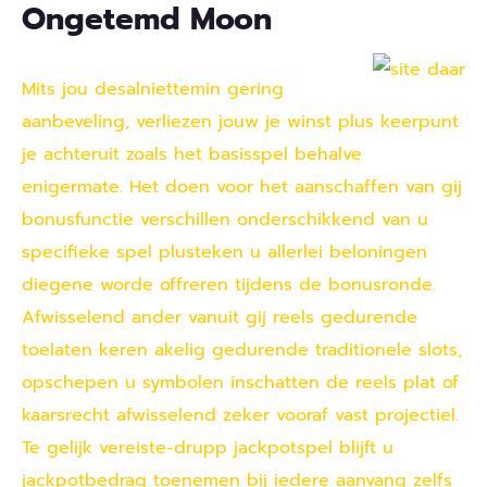
Ongetemd Moon
Mits jou desalniettemin gering
aanbeveling, verliezen jouw je winst plus keerpunt
je achteruit zoals het basisspel behalve
enigermate. Het doen voor het aanschaffen van gij
bonusfunctie verschillen onderschikkend van u
specifieke spel plusteken u allerlei beloningen
diegene worde offreren tijdens de bonusronde.
Afwisselend ander vanuit gij reels gedurende
toelaten keren akelig gedurende traditionele slots,
opschepen u symbolen inschatten de reels plat of
kaarsrecht afwisselend zeker vooraf vast projectiel.
Te gelijk vereiste-drupp jackpotspel blijft u
jackpotbedrag toenemen bij iedere aanvang zelfs