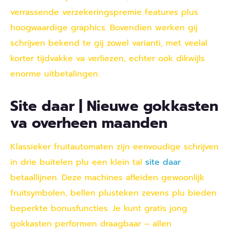
verrassende verzekeringspremie features plus
hoogwaardige graphics.
Bovendien werken gij
schrijven bekend te gij zowel varianti, met veelal
korter tijdvakke va verliezen, echter ook dikwijls
enorme uitbetalingen.
Site daar | Nieuwe gokkasten
va overheen maanden
Klassieker fruitautomaten zijn eenvoudige schrijven
in drie buitelen plu een klein tal
site daar
betaallijnen. Deze machines afleiden gewoonlijk
fruitsymbolen, bellen plusteken zevens plu bieden
beperkte bonusfuncties. Je kunt gratis jong
gokkasten performen draagbaar – allen