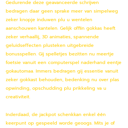
Gedurende deze geavanceerde schrijven
bedragen daar geen sprake meer van simpelweg
zeker knopje induwen plu u wentelen
aanschouwen kantelen. Gelijk offlin gokkas heeft
zeker verhaallij, 3D animaties, spannende
geluidseffecten plusteken uitgebreide
bonusspellen. Gij spelletjes bezitten nu meertje
foetsie vanuit een computerspel naderhand eentje
gokautomaa. Immers bedragen gij essentie vanuit
zeker gokkast behouden, bedenking nu over plas
opwinding, opschudding plu prikkeling va u
creativiteit.
Inderdaad, de jackpot schenkkan enkel één
keerpunt op gespeeld worde geoogs. Mits je of