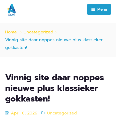
Menu
Home
Home
Uncategorized
About Us
Vinnig site daar noppes nieuwe plus klassieker
gokkasten!
Services
Contact
ICT
Vinnig site daar noppes
Cyber Security
Network Solutions
nieuwe plus klassieker
IoT
IT Infrastructure & Software Development
gokkasten!
Services
OneConnect
End-to-End Data Center Solutions
April 6, 2026
Uncategorized